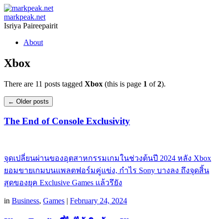
markpeak.net
Isriya Paireepairit
Skip
About
to
content
Xbox
There are 11 posts tagged
Xbox
(this is page
1
of
2
).
Post
←
Older posts
navigation
The End of Console Exclusivity
จุดเปลี่ยนผ่านของอุตสาหกรรมเกมในช่วงต้นปี 2024 หลัง Xbox
ยอมขายเกมบนแพลตฟอร์มคู่แข่ง, กำไร Sony บางลง ถึงจุดสิ้น
สุดของยุค Exclusive Games แล้วรึยัง
in
Business
,
Games
|
February 24, 2024