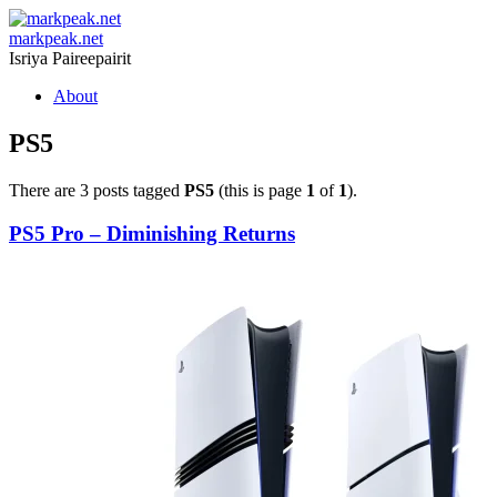
markpeak.net
Isriya Paireepairit
Skip
About
to
content
PS5
There are 3 posts tagged
PS5
(this is page
1
of
1
).
PS5 Pro – Diminishing Returns