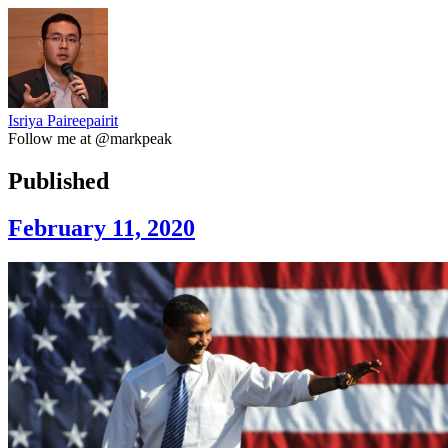
Isriya Paireepairit
Follow me at @markpeak
Published
February 11, 2020