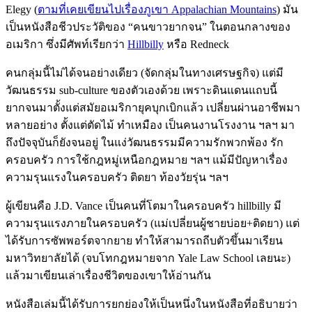
Elegy (
ตามที่เคยเขียนไปเรื่องภูเขา Appalachian Mountains
) มัน
เป็นหนังสือชีวประวัติของ “คนขาวยากจน” ในตอนกลางของ
อเมริกา ซึ่งมีศัพท์เรียกว่า
Hillbilly
หรือ Redneck
คนกลุ่มนี้ไม่ได้จนอย่างเดียว (จัดกลุ่มในทางเศรษฐกิจ) แต่มี
วัฒนธรรม sub-culture ของตัวเองด้วย เพราะดินแดนแถบนี้
ยากจนมาตั้งแต่สมัยอเมริกายุคบุกเบิกแล้ว เปลี่ยนผ่านอาชีพมา
หลายอย่าง ตั้งแต่ตัดไม้ ทำเหมือง เป็นคนงานโรงงาน ฯลฯ มา
ถึงปัจจุบันก็ยังจนอยู่ ในแง่วัฒนธรรมมีความรักพวกพ้อง รัก
ครอบครัว การใช้กฎหมู่เหนือกฎหมาย ฯลฯ แม้มีปัญหาเรื่อง
ความรุนแรงในครอบครัว ติดยา ท้องวัยรุ่น ฯลฯ
ผู้เขียนคือ J.D. Vance เป็นคนที่โตมาในครอบครัว hillbilly มี
ความรุนแรงภายในครอบครัว (แม่เปลี่ยนผู้ชายบ่อย+ติดยา) แต่
ได้รับการซัพพอร์ตจากยาย ทำให้สามารถถีบตัวขึ้นมาเรียน
มหาวิทยาลัยได้ (จบโทกฎหมายจาก Yale Law School เลยนะ)
แล้วมาเขียนเล่าเรื่องชีวิตของเขาให้อ่านกัน
หนังสือเล่มนี้ได้รับการยกย่องให้เป็นหนึ่งในหนังสือที่อธิบายว่า