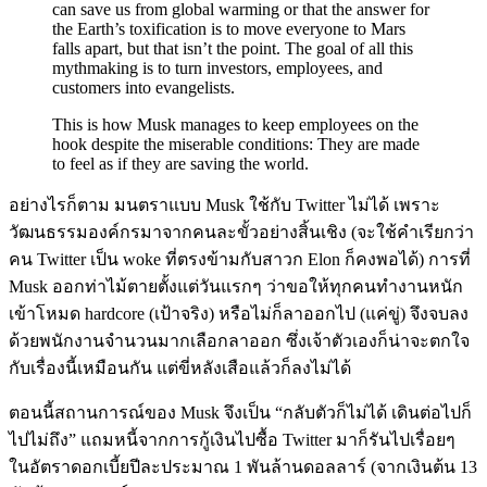
can save us from global warming or that the answer for
the Earth’s toxification is to move everyone to Mars
falls apart, but that isn’t the point. The goal of all this
mythmaking is to turn investors, employees, and
customers into evangelists.
This is how Musk manages to keep employees on the
hook despite the miserable conditions: They are made
to feel as if they are saving the world.
อย่างไรก็ตาม มนตราแบบ Musk ใช้กับ Twitter ไม่ได้ เพราะ
วัฒนธรรมองค์กรมาจากคนละขั้วอย่างสิ้นเชิง (จะใช้คำเรียกว่า
คน Twitter เป็น woke ที่ตรงข้ามกับสาวก Elon ก็คงพอได้) การที่
Musk ออกท่าไม้ตายตั้งแต่วันแรกๆ ว่าขอให้ทุกคนทำงานหนัก
เข้าโหมด hardcore (เป้าจริง) หรือไม่ก็ลาออกไป (แค่ขู่) จึงจบลง
ด้วยพนักงานจำนวนมากเลือกลาออก ซึ่งเจ้าตัวเองก็น่าจะตกใจ
กับเรื่องนี้เหมือนกัน แต่ขี่หลังเสือแล้วก็ลงไม่ได้
ตอนนี้สถานการณ์ของ Musk จึงเป็น “กลับตัวก็ไม่ได้ เดินต่อไปก็
ไปไม่ถึง” แถมหนี้จากการกู้เงินไปซื้อ Twitter มาก็รันไปเรื่อยๆ
ในอัตราดอกเบี้ยปีละประมาณ 1 พันล้านดอลลาร์ (จากเงินต้น 13