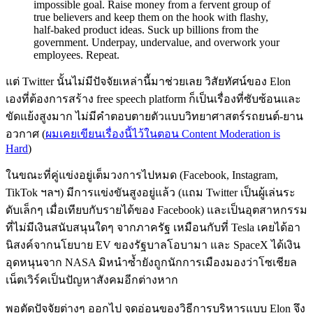
impossible goal. Raise money from a fervent group of
true believers and keep them on the hook with flashy,
half-baked product ideas. Suck up billions from the
government. Underpay, undervalue, and overwork your
employees. Repeat.
แต่ Twitter นั้นไม่มีปัจจัยเหล่านี้มาช่วยเลย วิสัยทัศน์ของ Elon
เองที่ต้องการสร้าง free speech platform ก็เป็นเรื่องที่ซับซ้อนและ
ขัดแย้งสูงมาก ไม่มีคำตอบตายตัวแบบวิทยาศาสตร์รถยนต์-ยาน
อวกาศ (
ผมเคยเขียนเรื่องนี้ไว้ในตอน Content Moderation is
Hard
)
ในขณะที่คู่แข่งอยู่เต็มวงการไปหมด (Facebook, Instagram,
TikTok ฯลฯ) มีการแข่งขันสูงอยู่แล้ว (แถม Twitter เป็นผู้เล่นระ
ดับเล็กๆ เมื่อเทียบกับรายได้ของ Facebook) และเป็นอุตสาหกรรม
ที่ไม่มีเงินสนับสนุนใดๆ จากภาครัฐ เหมือนกับที่ Tesla เคยได้อา
นิสงค์จากนโยบาย EV ของรัฐบาลโอบามา และ SpaceX ได้เงิน
อุดหนุนจาก NASA มิหนำซ้ำยังถูกนักการเมืองมองว่าโซเชียล
เน็ตเวิร์คเป็นปัญหาสังคมอีกต่างหาก
พอตัดปัจจัยต่างๆ ออกไป จุดอ่อนของวิธีการบริหารแบบ Elon จึง