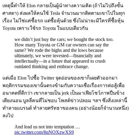
เหตุนี้ทำให้ Elon กลายเป็นผู้นำทางความคิด (ถ้าไม่ไปถึงขั้น
ศาสดา) ส่งผลให้คนใช้ Tesla จำนวนมากติดตามเขาไปในทุก
เรื่อง ไม่ใช่แค่ซื้อรถ แต่ซื้อหุ้นด้วย ซึ่งไม่น่าจะมีใครที่ซื้อหุ้น
Toyota เพราะใช้รถ Toyota ในแบบเดียวกัน
we didn’t just buy the cars; we bought the stock too.
How many Toyota or GM car owners can say the
same? We rode the highs and the lows because
ultimately, we were invested—financially and
intellectually—in a future that appeared to crush
outdated thinking and embrace change.
แต่เมื่อ Elon ไปซื้อ Twitter จุดอ่อนของเขาก็เผยตัวออกมา
พฤติกรรมของเขานั้นตรงข้ามกับความเชื่อเรื่องการต่อสู้เพื่อ
อนาคตที่ดีกว่า เขากลายเป็น jerk เป็นมาเฟียโชว์ภาพปืนข้าง
เตียงนอน บูลลี่คนที่ไม่ชอบ โพสต์ข่าวปลอม ฯลฯ ซึ่งสิ่งเหล่านี้
ทำลายแบรนด์ ทำลายศรัทธาของคน (อย่างน้อยก็จำนวนหนึ่ง)
ลงไป
And lead us not into temptation …
pic.twitter.com/8qNOXzwXS9