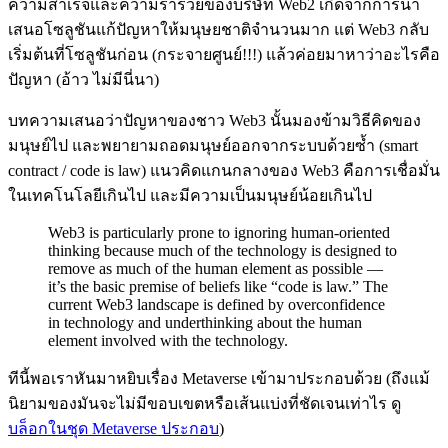
ความสำเร็จและความร่ำรวยของบริษัท Web2 เกิดจากการนำ
เสนอโซลูชันแก้ปัญหาให้มนุษยชาติจำนวนมาก แต่ Web3 กลับ
เริ่มต้นที่โซลูชันก่อน (กระจายศูนย์!!!) แล้วค่อยมาหาว่าอะไรคือ
ปัญหา (อ้าว ไม่มีนี่นา)
บทความเสนอว่าปัญหาของชาว Web3 นั้นมองข้ามวิธีคิดของ
มนุษย์ไป และพยายามถอดมนุษย์ออกจากระบบด้วยซ้ำ (smart
contract / code is law) แนวคิดแกนกลางของ Web3 คือการเชื่อมั่น
ในเทคโนโลยีเกินไป และมีความเป็นมนุษย์น้อยเกินไป
Web3 is particularly prone to ignoring human-oriented
thinking because much of the technology is designed to
remove as much of the human element as possible —
it’s the basic premise of beliefs like “code is law.” The
current Web3 landscape is defined by overconfidence
in technology and underthinking about the human
element involved with the technology.
ทีนี้พอเราหันมาหยิบเรื่อง Metaverse เข้ามาประกอบด้วย (ถึงแม้
นิยามของมันจะไม่มีขอบเขตหรือเส้นแบ่งที่ชัดเจนเท่าไร ดู
บล็อกในชุด Metaverse ประกอบ
)