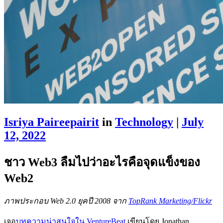
Isriya Paireepairit
in
Technology
|
July
12, 2022
ชาว Web3 ลืมไปว่าอะไรคือจุดแข็งของ
Web2
ภาพประกอบ Web 2.0 ยุคปี 2008 จาก
TopRank Marketing/Flickr
เจอ
บทความน่าสนใจใน VentureBeat
เขียนโดย Jonathan