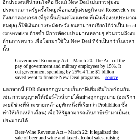
อีกประเด็นที่น่าสนใจคือ ถึงแม้ New Deal เป็นการทุ่มงบ
ประมาณภาครัฐครั้งใหญ่เพื่อกอบกู้เศรษฐกิจ แต่ Roosevelt รวม
ถึงสภาคองเกรส (ที่ยุคนั้นเป็นเดโมแครต ที่เน้นเรื่องงบประมาณ
สมดุล) ก็ใช้เงินอย่างระมัดระวัง จนสามารถเรียกได้ว่าเป็น fiscal
conservatism ด้วยซ้ำ มีการตัดงบประมาณหลายๆ ส่วนรวมถึงงบ
ด้านการทหาร เพื่อโยกมาใช้ใน New Deal ที่จำเป็นกว่าในเวลา
นั้น
Government Economy Act – March 20: The Act cut the
pay of government and military employees by 15%. It
cut government spending by 25%.4 The $1 billion
saved went to finance New Deal programs. –
source
นอกจากนี้ FDR ยังออกกฎหมายเก็บภาษีเพิ่มเติมไปพร้อมกัน
เช่น การอนุญาตให้เบียร์-ไวน์ขายได้อย่างถูกกฎหมาย (อเมริกา
เคยมีช่วงที่ห้ามขายเหล้าอยู่พักหนึ่งที่เรียกว่า Prohibition ซึ่ง
ทำให้เกิดเหล้าเถื่อน) เพื่อให้รัฐสามารถเก็บภาษีเข้ามาเป็นงบ
ประมาณได้
Beer-Wine Revenue Act – March 22: It legalized the
sale of beer and wine and taxed alcohol sales, raising