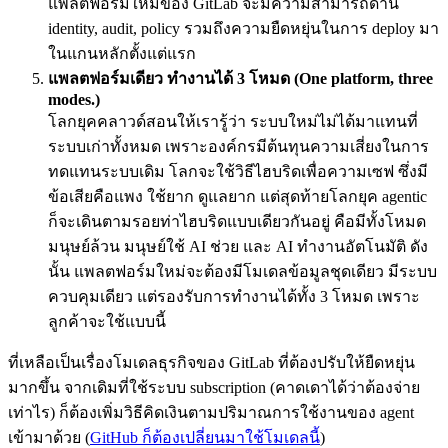
แพลตฟอร์มใหม่ของ GitLab จะมีความสามารถด้าน
identity, audit, policy รวมถึงความยืดหยุ่นในการ deploy มา
ในแกนหลักตั้งแต่แรก
แพลตฟอร์มเดียว ทำงานได้ 3 โหมด (One platform, three
modes.)
โลกยุคคลาวด์สอนให้เรารู้ว่า ระบบใหม่ไม่ได้มาแทนที่
ระบบเก่าทั้งหมด เพราะองค์กรมีต้นทุนความเสี่ยงในการ
ทดแทนระบบเดิม โลกจะใช้วิธีไฮบริดเพื่อความเซฟ ซึ่งมี
ข้อเสียคือแพง ใช้ยาก ดูแลยาก แต่สุดท้ายโลกยุค agentic
ก็จะเดินตามรอยท่าไฮบริดแบบเดียวกันอยู่ คือมีทั้งโหมด
มนุษย์ล้วน มนุษย์ใช้ AI ช่วย และ AI ทำงานอัตโนมัติ ดัง
นั้น แพลตฟอร์มใหม่จะต้องมีโมเดลข้อมูลชุดเดียว มีระบบ
ควบคุมเดียว แต่รองรับการทำงานได้ทั้ง 3 โหมด เพราะ
ลูกค้าจะใช้แบบนี้
ที่เหลือเป็นเรื่องโมเดลธุรกิจของ GitLab ที่ต้องปรับให้ยืดหยุ่น
มากขึ้น จากเดิมที่ใช้ระบบ subscription (คาดเดาได้ว่าต้องจ่าย
เท่าไร) ก็ต้องเพิ่มวิธีคิดเงินตามปริมาณการใช้งานของ agent
เข้ามาด้วย (
GitHub ก็ต้องเปลี่ยนมาใช้โมเดลนี้
)