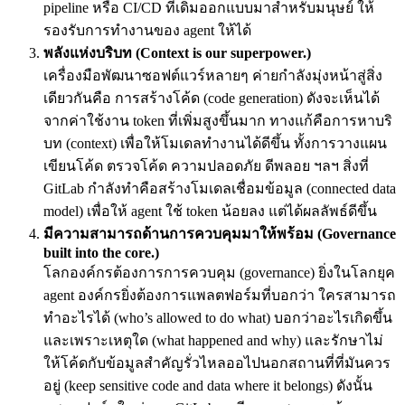
pipeline หรือ CI/CD ที่เดิมออกแบบมาสำหรับมนุษย์ ให้
รองรับการทำงานของ agent ให้ได้
พลังแห่งบริบท (Context is our superpower.)
เครื่องมือพัฒนาซอฟต์แวร์หลายๆ ค่ายกำลังมุ่งหน้าสู่สิ่ง
เดียวกันคือ การสร้างโค้ด (code generation) ดังจะเห็นได้
จากค่าใช้งาน token ที่เพิ่มสูงขึ้นมาก ทางแก้คือการหาบริ
บท (context) เพื่อให้โมเดลทำงานได้ดีขึ้น ทั้งการวางแผน
เขียนโค้ด ตรวจโค้ด ความปลอดภัย ดีพลอย ฯลฯ สิ่งที่
GitLab กำลังทำคือสร้างโมเดลเชื่อมข้อมูล (connected data
model) เพื่อให้ agent ใช้ token น้อยลง แต่ได้ผลลัพธ์ดีขึ้น
มีความสามารถด้านการควบคุมมาให้พร้อม (Governance
built into the core.)
โลกองค์กรต้องการการควบคุม (governance) ยิ่งในโลกยุค
agent องค์กรยิ่งต้องการแพลตฟอร์มที่บอกว่า ใครสามารถ
ทำอะไรได้ (who’s allowed to do what) บอกว่าอะไรเกิดขึ้น
และเพราะเหตุใด (what happened and why) และรักษาไม่
ให้โค้ดกับข้อมูลสำคัญรั่วไหลออไปนอกสถานที่ที่มันควร
อยู่ (keep sensitive code and data where it belongs) ดังนั้น