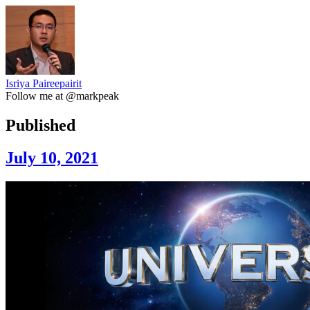
Isriya Paireepairit
Follow me at @markpeak
Published
July 10, 2021