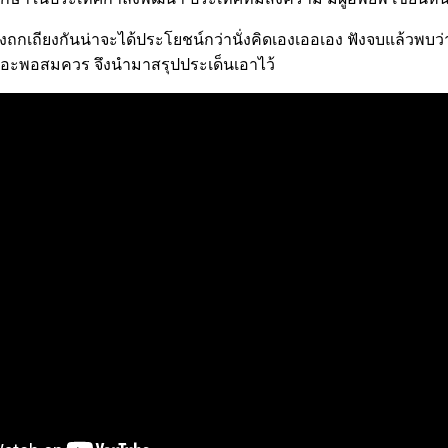
จริงถกเถียงกันน่าจะได้ประโยชน์กว่านั่งคิดเองเออเอง ฟังจบแล้วพบว่
เยอะพอสมควร จึงนำมาสรุปประเด็นเอาไว้