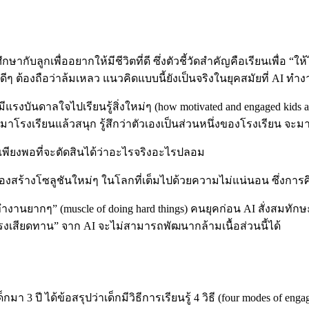
ากับลูกเพื่ออยากให้มีชีวิตที่ดี ซึ่งตัวชี้วัดสำคัญคือเรียนเพื่อ “
งานดีๆ ต้องถือว่าล้มเหลว แนวคิดแบบนี้ยังเป็นจริงในยุคสมัยที่ AI ท
ีแรงบันดาลใจไปเรียนรู้สิ่งใหม่ๆ (how motivated and engaged kids are
ว่ามาโรงเรียนแล้วสนุก รู้สึกว่าตัวเองเป็นส่วนหนึ่งของโรงเรียน จ
เพียงพอที่จะตัดสินได้ว่าอะไรจริงอะไรปลอม
ร้างโซลูชันใหม่ๆ ในโลกที่เต็มไปด้วยความไม่แน่นอน ซึ่งการศึกษ
รทำงานยากๆ” (muscle of doing hard things) คนยุคก่อน AI สั่งสม
ร้แรงเสียดทาน” จาก AI จะไม่สามารถพัฒนากล้ามเนื้อส่วนนี้ได้
มา 3 ปี ได้ข้อสรุปว่าเด็กมีวิธีการเรียนรู้ 4 วิธี (four modes of eng