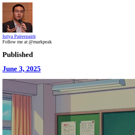
Isriya Paireepairit
Follow me at @markpeak
Published
June 3, 2025