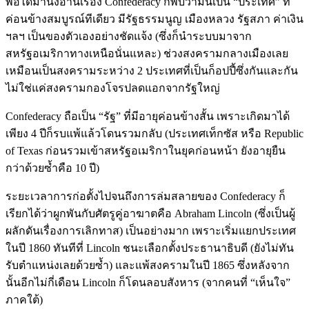
พอได้มานั่งอ่านเรื่อง Confederacy ก็พบว่ามันเป็น “ประเทศ” ที่
ค่อนข้างสมบูรณ์ทีเดียว มีรัฐธรรมนูญ เมืองหลวง รัฐสภา ค่าเงิน
ฯลฯ เป็นของตัวเองอย่างชัดแจ้ง (ซึ่งก็นำระบบมาจาก
สหรัฐอเมริกาทางเหนือนั่นแหละ) ช่วงสงครามกลางเมืองเลย
เหมือนเป็นสงครามระหว่าง 2 ประเทศที่เป็นก็อปปี้ซึ่งกันและกัน
ไม่ใช่แค่สงครามกองโจรปลดแอกจากรัฐใหญ่
Confederacy ถือเป็น “รัฐ” ที่มีอายุค่อนข้างสั้น เพราะเกิดมาได้
เพียง 4 ปีก็รบแพ้แล้วโดนรวมกลับ (ประเทศเท็กซัส หรือ Republic
of Texas ก่อนรวมเข้าสหรัฐอเมริกาในยุคก่อนหน้า ยังอายุยืน
กว่าด้วยซ้ำคือ 10 ปี)
ระยะเวลาการก่อตั้งไปจนถึงการล่มสลายของ Confederacy ก็
เรียกได้ว่าผูกพันกับศัตรูคู่อาฆาตคือ Abraham Lincoln (ซึ่งเป็นผู้
ผลักดันเรื่องการเลิกทาส) เป็นอย่างมาก เพราะเริ่มแยกประเทศ
ในปี 1860 ทันทีที่ Lincoln ชนะเลือกตั้งประธานาธิบดี (ยังไม่ทัน
รับตำแหน่งเลยด้วยซ้ำ) และแพ้สงครามในปี 1865 ซึ่งหลังจาก
นั้นอีกไม่กี่เดือน Lincoln ก็โดนลอบสังหาร (จากคนที่ “เห็นใจ”
ภาคใต้)