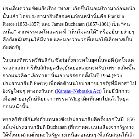
ประเด็นความขัดแย้งเรื่อง “ทาส” เกิดขึ้นในอเมริกามาก่อนหน้า
นั้นแล้ว โดยประธานาธิบดีสองคนก่อนหน้านั้นคือ Franklin
Pierce (1853-1857) และ James Buchanan (1857-1861) เป็น “คน
เหนือ” จากพรรคเดโมแครต ที่ “เห็นใจคนใต้” หรืออธิบายง่ายๆ
คือยังสนับสนุนให้มีทาส และมองว่าพวกที่เสนอให้เลิกทาสเป็น
ภัยต่อรัฐ
ในขณะที่พรรครีพับลิกัน ซึ่งก่อตั้งพรรคในยุคนั้นพอดี (เดโมแค
รตเก่าแก่กว่ารีพับลิกันยุคปัจจุบันเยอะเลยนะครับ) เพราะเกิดขึ้น
จากแนวคิด “เลิกทาส” นั่นเอง พรรคก่อตั้งในปี 1954 (ช่วง
ประธานาธิบดี Pierce) เพื่อต่อต้านนโยบาย “ขยายรัฐที่มีทาส” ไป
ยังรัฐใหม่ๆ ทางตะวันตก (
Kansas–Nebraska Act
) โดยมีนักการ
เมืองฝ่ายอนุรักษ์นิยมจากพรรค Whig เดิมที่แตกไปแล้วในยุค
ก่อนหน้านั้น
พรรครีพับลิกันส่งตัวแทนลงชิงประธานาธิบดีครั้งแรกในปี 1856
แม้แพ้ประธานาธิบดี Buchanan (ที่กวาดคะแนนเสียงจากรัฐทาง
ใต้ทั้งหมด) แต่ก็ชนะในรัฐทางเหนือตอนบนๆ (ที่สนับสนุนให้เลิก