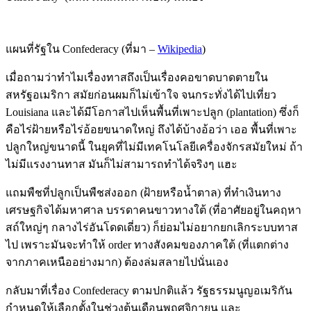
แผนที่รัฐใน Confederacy (ที่มา –
Wikipedia
)
เมื่อถามว่าทำไมเรื่องทาสถึงเป็นเรื่องคอขาดบาดตายใน
สหรัฐอเมริกา สมัยก่อนผมก็ไม่เข้าใจ จนกระทั่งได้ไปเที่ยว
Louisiana และได้มีโอกาสไปเห็นพื้นที่เพาะปลูก (plantation) ซึ่งก็
คือไร่ฝ้ายหรือไร่อ้อยขนาดใหญ่ ถึงได้บ้างอ้อว่า เออ พื้นที่เพาะ
ปลูกใหญ่ขนาดนี้ ในยุคที่ไม่มีเทคโนโลยีเครื่องจักรสมัยใหม่ ถ้า
ไม่มีแรงงานทาส มันก็ไม่สามารถทำได้จริงๆ แฮะ
แถมพืชที่ปลูกเป็นพืชส่งออก (ฝ้ายหรือน้ำตาล) ที่ทำเงินทาง
เศรษฐกิจได้มหาศาล บรรดาคนขาวทางใต้ (ที่อาศัยอยู่ในคฤหา
สถ์ใหญ่ๆ กลางไร่อันโดดเดี่ยว) ก็ย่อมไม่อยากยกเลิกระบบทาส
ไป เพราะมันจะทำให้ order ทางสังคมของภาคใต้ (ที่แตกต่าง
จากภาคเหนืออย่างมาก) ต้องล่มสลายไปนั่นเอง
กลับมาที่เรื่อง Confederacy ตามปกติแล้ว รัฐธรรมนูญอเมริกัน
กำหนดให้เลือกตั้งในช่วงต้นเดือนพฤศจิกายน และ