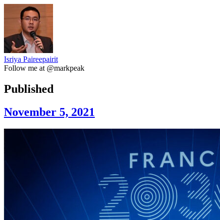
Isriya Paireepairit
Follow me at @markpeak
Published
November 5, 2021