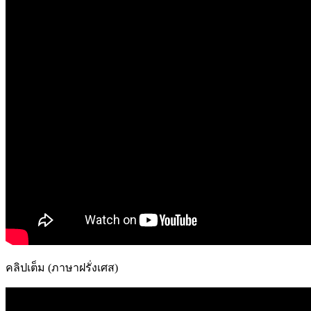
คลิปเต็ม (ภาษาฝรั่งเศส)