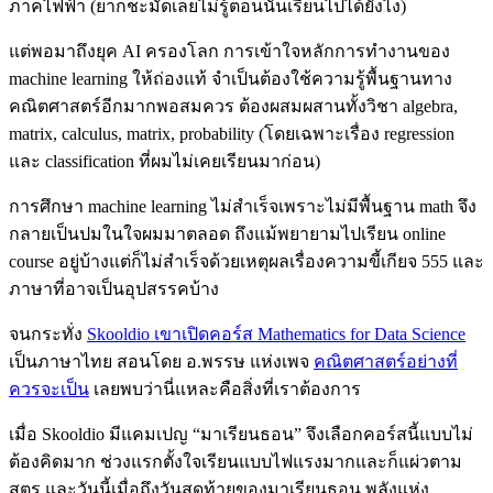
ภาคไฟฟ้า (ยากชะมัดเลยไม่รู้ตอนนั้นเรียนไปได้ยังไง)
แต่พอมาถึงยุค AI ครองโลก การเข้าใจหลักการทำงานของ
machine learning ให้ถ่องแท้ จำเป็นต้องใช้ความรู้พื้นฐานทาง
คณิตศาสตร์อีกมากพอสมควร ต้องผสมผสานทั้งวิชา algebra,
matrix, calculus, matrix, probability (โดยเฉพาะเรื่อง regression
และ classification ที่ผมไม่เคยเรียนมาก่อน)
การศึกษา machine learning ไม่สำเร็จเพราะไม่มีพื้นฐาน math จึง
กลายเป็นปมในใจผมมาตลอด ถึงแม้พยายามไปเรียน online
course อยู่บ้างแต่ก็ไม่สำเร็จด้วยเหตุผลเรื่องความขี้เกียจ 555 และ
ภาษาที่อาจเป็นอุปสรรคบ้าง
จนกระทั่ง
Skooldio เขาเปิดคอร์ส Mathematics for Data Science
เป็นภาษาไทย สอนโดย อ.พรรษ แห่งเพจ
คณิตศาสตร์อย่างที่
ควรจะเป็น
เลยพบว่านี่แหละคือสิ่งที่เราต้องการ
เมื่อ Skooldio มีแคมเปญ “มาเรียนธอน” จึงเลือกคอร์สนี้แบบไม่
ต้องคิดมาก ช่วงแรกตั้งใจเรียนแบบไฟแรงมากและก็แผ่วตาม
สูตร และวันนี้เมื่อถึงวันสุดท้ายของมาเรียนธอน พลังแห่ง