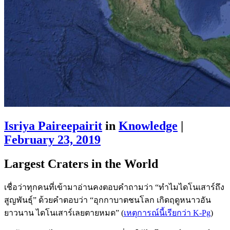
Isriya Paireepairit
in
Knowledge
|
February 23, 2019
Largest Craters in the World
เชื่อว่าทุกคนที่เข้ามาอ่านคงตอบคำถามว่า “ทำไมไดโนเสาร์ถึง
สูญพันธุ์” ด้วยคำตอบว่า “อุกกาบาตชนโลก เกิดฤดูหนาวอัน
ยาวนาน ไดโนเสาร์เลยตายหมด” (
เหตุการณ์นี้เรียกว่า K-Pg
)