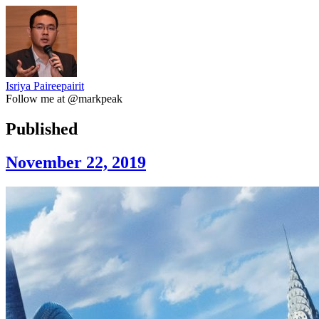
Isriya Paireepairit
Follow me at @markpeak
Published
November 22, 2019