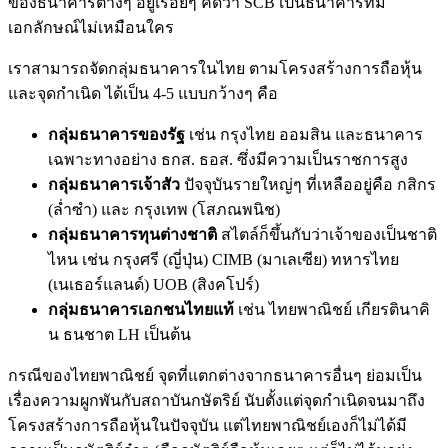
ของธนาคารต่างๆ อยู่เรื่อยๆ คิดว่า SCB เป็นธนาคารที่มี
เอกลักษณ์ไม่เหมือนใคร
เราสามารถจัดกลุ่มธนาคารในไทย ตามโครงสร้างการถือหุ้น
และจุดกำเนิด ได้เป็น 4-5 แบบกว้างๆ คือ
กลุ่มธนาคารของรัฐ
เช่น กรุงไทย ออมสิน และธนาคาร
เฉพาะทางอย่าง ธกส. ธอส. ซึ่งมีความเป็นราชการสูง
กลุ่มธนาคารเจ้าสัว
ปัจจุบันรายใหญ่ๆ ที่เหลืออยู่คือ กสิกร
(ล่ำซำ) และ กรุงเทพ (โสภณพนิช)
กลุ่มธนาคารทุนต่างชาติ
สไตล์ก็ขึ้นกับว่าเจ้าของเป็นชาติ
ไหน เช่น กรุงศรี (ญี่ปุ่น) CIMB (มาเลเซีย) ทหารไทย
(เนเธอร์แลนด์) UOB (สิงคโปร์)
กลุ่มธนาคารเอกชนไทยแท้
เช่น ไทยพาณิชย์ เกียรตินาคิ
น ธนชาต LH เป็นต้น
กรณีของไทยพาณิชย์ จุดที่แตกต่างจากธนาคารอื่นๆ ย่อมเป็น
เรื่องความผูกพันกับสถาบันกษัตริย์ นับตั้งแต่จุดกำเนิดจนมาถึง
โครงสร้างการถือหุ้นในปัจจุบัน แต่ไทยพาณิชย์เองก็ไม่ได้มี