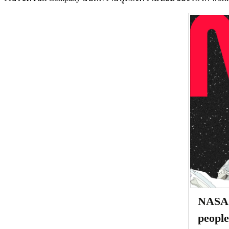
NASA's
people