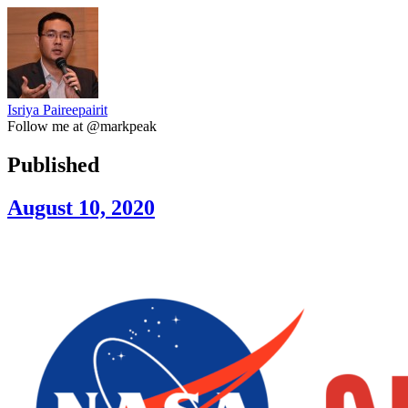
Isriya Paireepairit
Follow me at @markpeak
Published
August 10, 2020