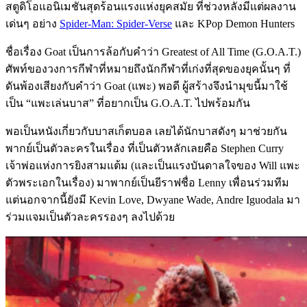
สตูดิโอแอนิเมชันสุดร้อนแรงแห่งยุคสมัย ที่ช่วงหลังมีแต่ผลงาน
เด่นๆ อย่าง
Spider-Man: Spider-Verse
และ KPop Demon Hunters
ชื่อเรื่อง Goat เป็นการล้อกับคำว่า Greatest of All Time (G.O.A.T.)
ศัพท์ของวงการกีฬาที่หมายถึงนักกีฬาที่เก่งที่สุดของยุคนั้นๆ ที่
ดันพ้องเสียงกับคำว่า Goat (แพะ) พอดี ผู้สร้างจึงนำมุขนี้มาใช้
เป็น “แพะเล่นบาส” ที่อยากเป็น G.O.A.T. ไปพร้อมกัน
พอเป็นหนังเกี่ยวกับบาสเก็ตบอล เลยได้นักบาสดังๆ มาช่วยกัน
พากย์เป็นตัวละครในเรื่อง ที่เป็นตัวหลักเลยคือ Stephen Curry
เจ้าพ่อแห่งการยิงสามแต้ม (และเป็นแรงบันดาลใจของ Will แพะ
ตัวพระเอกในเรื่อง) มาพากย์เป็นยีราฟชื่อ Lenny เพื่อนร่วมทีม
แต่นอกจากนี้ยังมี Kevin Love, Dwyane Wade, Andre Iguodala มา
ร่วมแจมเป็นตัวละครรองๆ ลงไปด้วย