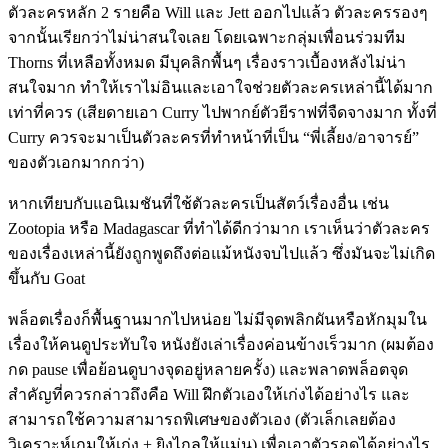
ตัวละครหลัก 2 รายคือ Will และ Jett ออกไปแล้ว ตัวละครรองๆ
จากนั้นเรียกว่าไม่น่าสนใจเลย โดยเฉพาะกลุ่มเพื่อนร่วมทีม
Thorns ที่เหลือทั้งหมด มีบุคลิกพื้นๆ เรื่องราวเบื้องหลังไม่น่า
สนใจมาก ทำให้เราไม่อินและเอาใจช่วยตัวละครเหล่านี้ได้มาก
เท่าที่ควร (เสียดายเอา Curry ไปพากย์ตัวยีราฟที่จืดจางมาก ทั้งที่
Curry ควรจะมาเป็นตัวละครที่ทำหน้าที่เป็น “พี่เลี้ยง/อาจารย์”
ของตัวเอกมากกว่า)
หากเทียบกับแอนิเมชันที่ใช้ตัวละครเป็นสัตว์เรื่องอื่น เช่น
Zootopia หรือ Madagascar ที่ทำได้ดีกว่ามาก เราเห็นว่าตัวละคร
ของเรื่องเหล่านี้ยังถูกพูดถึงต่อแม้หนังจบไปแล้ว ซึ่งมันจะไม่เกิด
ขึ้นกับ Goat
พล็อตเรื่องก็พื้นฐานมากไปหน่อย ไม่มีจุดพลิกผันหรือหักมุมใน
เรื่องให้คนดูประทับใจ หนังยังเล่าเรื่องค่อนข้างเร็วมาก (ผมต้อง
กด pause เพื่อย้อนดูบางจุดอยู่หลายครั้ง) และพลาดพล็อตจุด
สำคัญที่ควรกล่าวถึงคือ Will ฝึกตัวเองให้เก่งได้อย่างไร และ
สามารถใช้ความสามารถพิเศษของตัวเอง (ตัวเล็กเลยต้อง
วิเคราะห์เกมให้เก่ง + ยิงไกลให้แม่น) เพื่อเอาตัวรอดได้อย่างไร