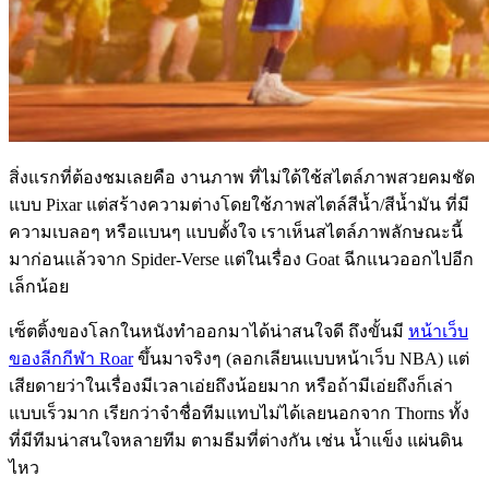
สิ่งแรกที่ต้องชมเลยคือ งานภาพ ที่ไม่ใด้ใช้สไตล์ภาพสวยคมชัด
แบบ Pixar แต่สร้างความต่างโดยใช้ภาพสไตล์สีน้ำ/สีน้ำมัน ที่มี
ความเบลอๆ หรือแบนๆ แบบตั้งใจ เราเห็นสไตล์ภาพลักษณะนี้
มาก่อนแล้วจาก Spider-Verse แต่ในเรื่อง Goat ฉีกแนวออกไปอีก
เล็กน้อย
เซ็ตติ้งของโลกในหนังทำออกมาได้น่าสนใจดี ถึงขั้นมี
หน้าเว็บ
ของลีกกีฬา Roar
ขึ้นมาจริงๆ (ลอกเลียนแบบหน้าเว็บ NBA) แต่
เสียดายว่าในเรื่องมีเวลาเอ่ยถึงน้อยมาก หรือถ้ามีเอ่ยถึงก็เล่า
แบบเร็วมาก เรียกว่าจำชื่อทีมแทบไม่ได้เลยนอกจาก Thorns ทั้ง
ที่มีทีมน่าสนใจหลายทีม ตามธีมที่ต่างกัน เช่น น้ำแข็ง แผ่นดิน
ไหว