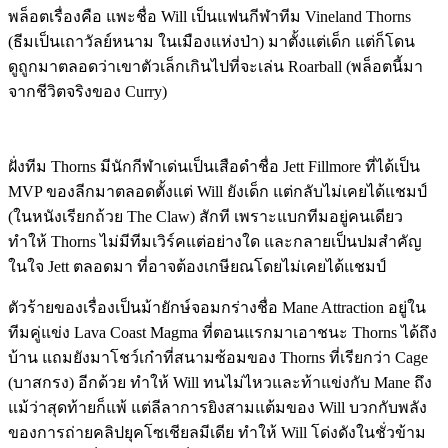
พล็อตเรื่องคือ แพะชื่อ Will เป็นแฟนกีฬาทีม Vineland Thorns
(ธีมเป็นเถาวัลย์หนาม ในเมืองแห่งป่า) มาตั้งแต่เด็ก แต่ก็โดน
ดูถูกมาตลอดว่าเขาตัวเล็กเกินไปที่จะเล่น Roarball (พล็อตนี้มา
จากชีวิตจริงของ Curry)
ฝั่งทีม Thorns มีนักกีฬาเด่นเป็นเสือดำชื่อ Jett Fillmore ที่ได้เป็น
MVP ของลีกมาตลอดตั้งแต่ Will ยังเด็ก แต่กลับไม่เคยได้แชมป์
(ในหนังเรียกถ้วย The Claw) สักที เพราะแบกทีมอยู่คนเดียว
ทำให้ Thorns ไม่มีทีมเวิร์คแต่อย่างใด และกลายเป็นปมสำคัญ
ในใจ Jett ตลอดมา ที่อาจต้องเกษียณโดยไม่เคยได้แชมป์
ตัวร้ายของเรื่องเป็นม้ายักษ์จอมกร่างชื่อ Mane Attraction อยู่ใน
ทีมคู่แข่ง Lava Coast Magma ที่ตอนแรกมาเอาชนะ Thorns ได้ถึง
บ้าน แถมยังมาโชว์เก๋าที่สนามซ้อมของ Thorns ที่เรียกว่า Cage
(บาสกรง) อีกด้วย ทำให้ Will ทนไม่ไหวและท้าแข่งกับ Mane ถึง
แม้ว่าสุดท้ายก็แพ้ แต่ลีลาการยิงสามแต้มของ Will บวกกับพลัง
ของการถ่ายคลิปยุคโซเชียลมีเดีย ทำให้ Will โด่งดังในชั่วข้าม