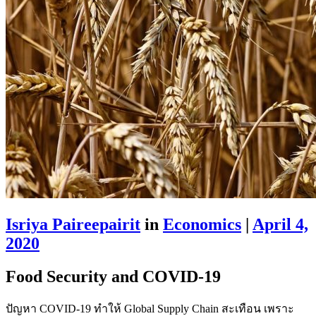
Isriya Paireepairit
in
Economics
|
April 4,
2020
Food Security and COVID-19
ปัญหา COVID-19 ทำให้ Global Supply Chain สะเทือน เพราะ