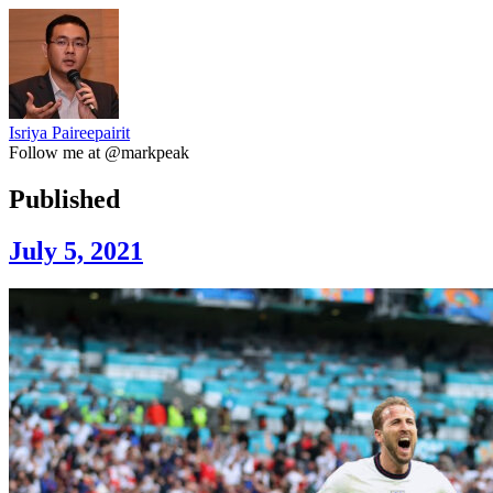
Isriya Paireepairit
Follow me at @markpeak
Published
July 5, 2021