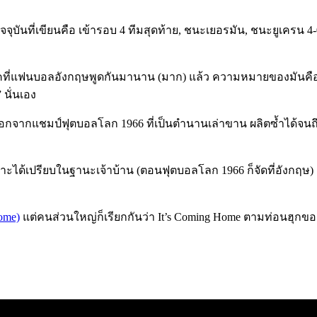
นที่เขียนคือ เข้ารอบ 4 ทีมสุดท้าย, ชนะเยอรมัน, ชนะยูเครน 4-0, ย
ระโยคที่แฟนบอลอังกฤษพูดกันมานาน (มาก) แล้ว ความหมายของมันค
 นั่นเอง
กจากแชมป์ฟุตบอลโลก 1966 ที่เป็นตำนานเล่าขาน ผลิตซ้ำได้จนถึงทุ
ะได้เปรียบในฐานะเจ้าบ้าน (ตอนฟุตบอลโลก 1966 ก็จัดที่อังกฤษ) เลย
Home)
แต่คนส่วนใหญ่ก็เรียกกันว่า It’s Coming Home ตามท่อนฮุกข