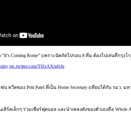
า “It’s Coming Rome” (เพราะนัดถัดไปรอบ 8 ทีม ต้องไปเล่นที่กรุงโ
oday
pic.twitter.com/THxAXmfsJq
 ทวีตของ Priti Patel ที่เป็น Home Secretary (เทียบได้กับ รมว. ม
ิดคอนเสิร์ตเล็กๆ ร่วมเชียร์ฟุตบอล และนำเพลงดังของตัวเองคือ Whole 