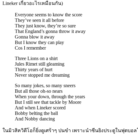
Lineker เกี่ยวอะไรเหมือนกัน)
Everyone seems to know the score
They’ve seen it all before
They just know, they’re so sure
That England’s gonna throw it away
Gonna blow it away
But I know they can play
Cos I remember
Three Lions on a shirt
Jules Rimet still gleaming
Thirty years of hurt
Never stopped me dreaming
So many jokes, so many sneers
But all those oh-so nears
When your down, through the years
But I still see that tackle by Moore
And when Lineker scored
Bobby belting the ball
And Nobby dancing
ในมิวสิควิดีโอก็ยิ่งดูเศร้าๆ ปนขำ เพราะนำซีนยิงประตูในฟุตบ