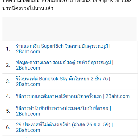
บทความยอดนิยม 10 อันดับแรก ถ้าได้เงินจาก SuperRich วิวละ
บาทนี่คงรวยไปนานแล้ว